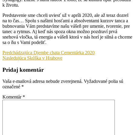
k životu.
Predstavenie sme chceli uviesť už v apríli 2020, ale až teraz dozrel
na to čas… Spolu s našimi hosťami a absolventami kurzov tanca a
bubnovania Vám predstavíme našu vášeň pre umenie, tvorenie, pre
tanec a rytmus. Aj keď nás spoza okna možno pozdraví prvá
snehová vločka, tá energia a vášeň ktorá v nás horí je silná a chceme
sa o ňu s Vami podeliť.
Navigácia
Predchádzajúci
Predchádzajúca
Djembe chata Cementárka 2020
príspevok
Nasledujúci
Nasledujúca
Skúška v Hrabove
v
príspevok
článku
Pridaj komentár
Vaša e-mailová adresa nebude zverejnená.
Vyžadované polia sú
označené
*
Komentár
*