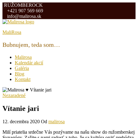
Preskočiť
RUŽOMBEROCK
na
+421 907 569 669
obsah
info@malirosa.sk
MaliRosa
Bubnujem, teda som…
Malirosa
Kalendár akcií
Galéria
Blog
Kontakt
Nezaradené
Vítanie jari
12. decembra 2020
Od
malirosa
Milí priatelia srdečne Vás pozývame na našu show do ružomberskej
Synagógy. Zažite s nami radosť z toho, že sa kultúra opäť prebúdza