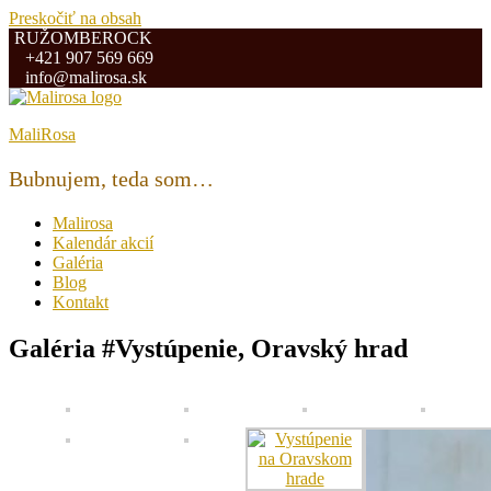
Preskočiť na obsah
RUŽOMBEROCK
+421 907 569 669
info@malirosa.sk
MaliRosa
Bubnujem, teda som…
Malirosa
Kalendár akcií
Galéria
Blog
Kontakt
Galéria #Vystúpenie, Oravský hrad