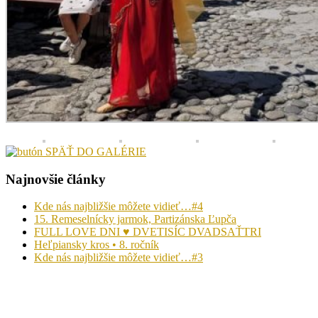
Najnovšie články
Kde nás najbližšie môžete vidieť…#4
15. Remeselnícky jarmok, Partizánska Ľupča
FULL LOVE DNI ♥ DVETISÍC DVADSAŤTRI
Heľpiansky kros • 8. ročník
Kde nás najbližšie môžete vidieť…#3